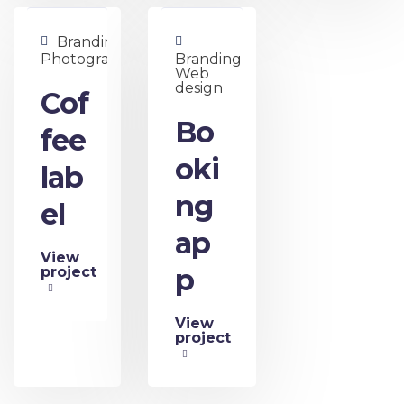
Branding,
Photography
Branding,
Web
design
Cof
Bo
fee
oki
lab
ng
el
ap
View
p
project
View
project