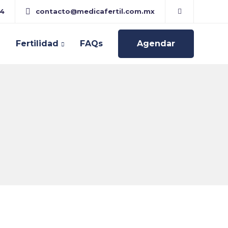
24
contacto@medicafertil.com.mx
Fertilidad
FAQs
Agendar