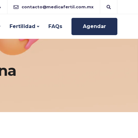
4
contacto@medicafertil.com.mx
Fertilidad
FAQs
Agendar
ina