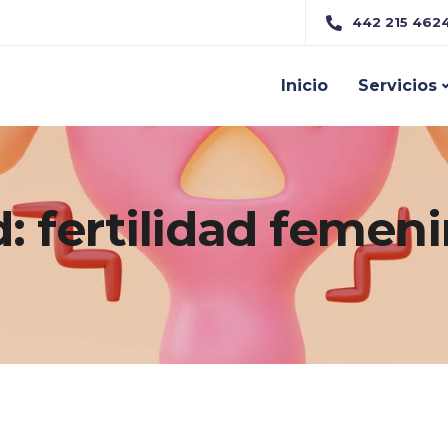
442 215 462
Inicio
Servicios
d: fertilidad femen