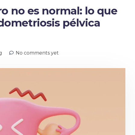
o no es normal: lo que
dometriosis pélvica
g
No comments yet