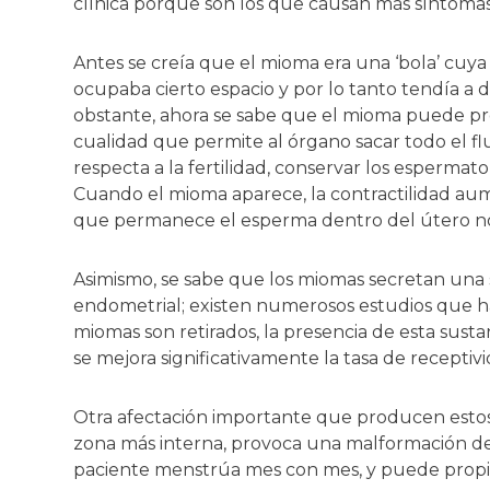
clínica porque son los que causan más síntomas
Antes se creía que el mioma era una ‘bola’ cuya 
ocupaba cierto espacio y por lo tanto tendía a 
obstante, ahora se sabe que el mioma puede prov
cualidad que permite al órgano sacar todo el fl
respecta a la fertilidad, conservar los esperma
Cuando el mioma aparece, la contractilidad aume
que permanece el esperma dentro del útero no
Asimismo, se sabe que los miomas secretan una 
endometrial; existen numerosos estudios que 
miomas son retirados, la presencia de esta susta
se mejora significativamente la tasa de recepti
Otra afectación importante que producen est
zona más interna, provoca una malformación de
paciente menstrúa mes con mes, y puede propic