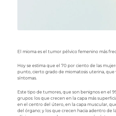
LOS MIOMAS UTERINOS Y SU REPERCUSIÓN EN LA FERTILIDAD
El mioma es el tumor pélvico femenino más fre
Hoy se estima que el 70 por ciento de las muje
punto, cierto grado de miomatosis uterina, que v
síntomas.
Este tipo de tumores, que son benignos en el 99 
grupos: los que crecen en la capa más superfici
en el centro del útero, en la capa muscular, q
del órgano; y los que crecen hacia adentro de l